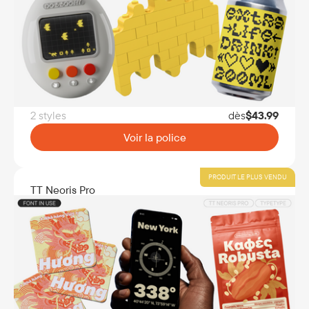
2 styles
dès
$
43.99
Voir la police
PRODUIT LE PLUS VENDU
TT Neoris Pro