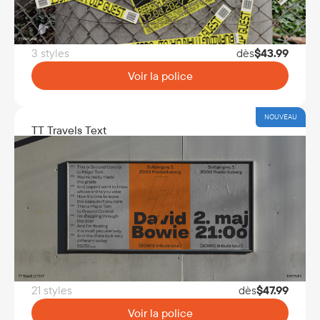
3 styles
dès
$
43.99
Voir la police
NOUVEAU
TT Travels Text
21 styles
dès
$
47.99
Voir la police