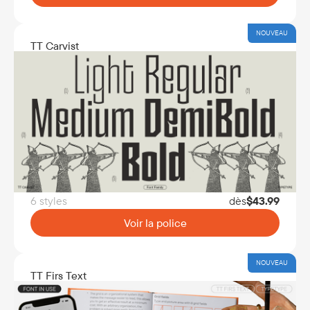
NOUVEAU
TT Carvist
6 styles
dès
$
43.99
Voir la police
NOUVEAU
TT Firs Text