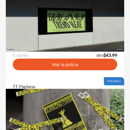
6 styles
dès
$
43.99
Voir la police
NOUVEAU
TT Paplane