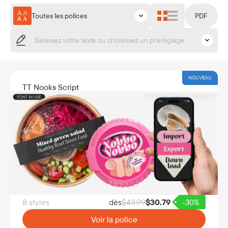
Toutes les polices
PDF
NOUVEAU
TT Nooks Script
8 styles
dès
$
43.99
$
30.79
-30%
Voir la police