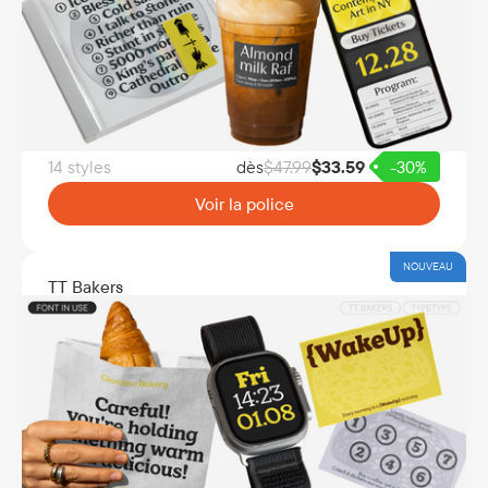
14 styles
dès
$
47.99
$
33.59
-30%
Voir la police
NOUVEAU
TT Bakers