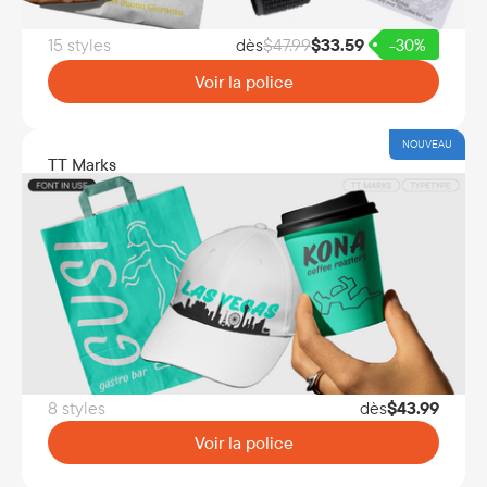
15 styles
dès
$
47.99
$
33.59
-30%
Voir la police
NOUVEAU
TT Marks
8 styles
dès
$
43.99
Voir la police