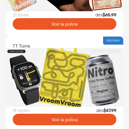
21 styles
dès
$
65.99
Voir la police
NOUVEAU
TT Turns
19 styles
dès
$
47.99
Voir la police