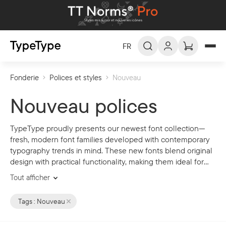
FR
Fonderie
Polices et styles
Nouveau
FR -
Français
EN -
English
Nouveau polices
DE -
Deutsch
TypeType proudly presents our newest font collection—
ES -
Español
fresh, modern font families developed with contemporary
العربية
AR -
typography trends in mind. These new fonts blend original
design with practical functionality, making them ideal for
digital projects, branding initiatives, and print materials.
Tout afficher
Each typeface undergoes rigorous testing to ensure
exceptional readability and stylish execution.
Tags :
Nouveau
Updating our TypeType library continually provides fresh
opportunities for designers seeking to stand out.