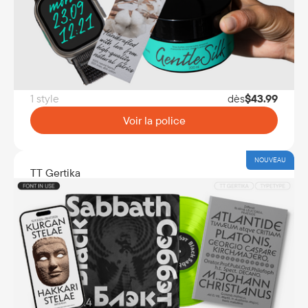
1 style
dès
$
43.99
Voir la police
NOUVEAU
TT Gertika