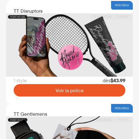
NOUVEAU
TT Disruptors
1 style
dès
$
43.99
Voir la police
NOUVEAU
TT Gentlemens