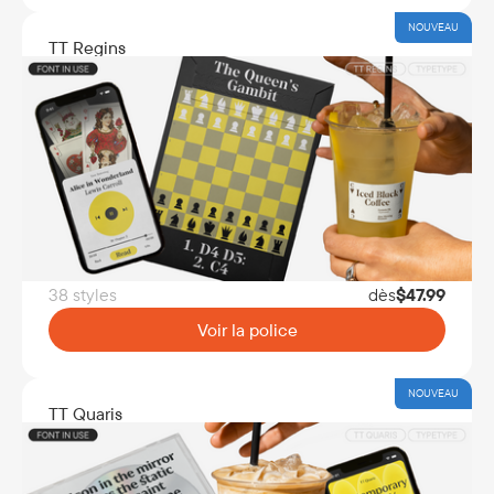
NOUVEAU
TT Regins
38 styles
dès
$
47.99
Voir la police
NOUVEAU
TT Quaris