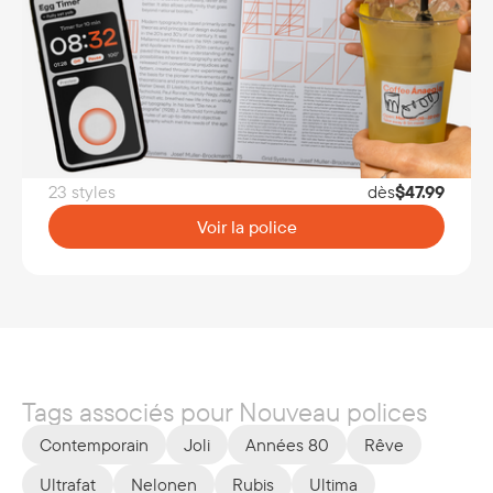
23 styles
dès
$
47.99
Voir la police
Tags associés pour Nouveau polices
Contemporain
Joli
Années 80
Rêve
Ultrafat
Nelonen
Rubis
Ultima