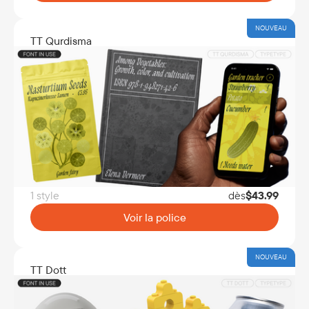
NOUVEAU
TT Qurdisma
1 style
dès
$
43.99
Voir la police
NOUVEAU
TT Dott