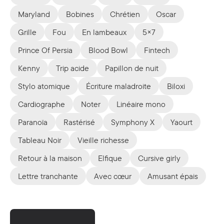
Maryland
Bobines
Chrétien
Oscar
Grille
Fou
En lambeaux
5×7
Prince Of Persia
Blood Bowl
Fintech
Kenny
Trip acide
Papillon de nuit
Stylo atomique
Écriture maladroite
Biloxi
Cardiographe
Noter
Linéaire mono
Paranoïa
Rastérisé
Symphony X
Yaourt
Tableau Noir
Vieille richesse
Retour à la maison
Elfique
Cursive girly
Lettre tranchante
Avec cœur
Amusant épais