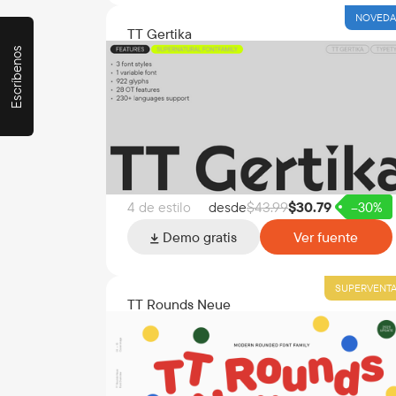
NOVED
TT Gertika
Escríbenos
4 de estilo
desde
$
43.99
$
30.79
–30%
Demo gratis
Ver fuente
SUPERVENT
TT Rounds Neue