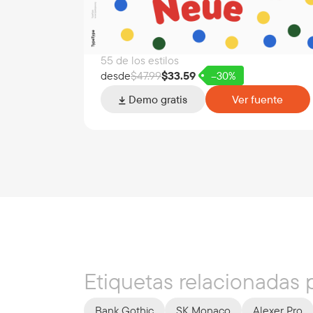
55 de los estilos
desde
$
47.99
$
33.59
–30%
Demo gratis
Ver fuente
Etiquetas relacionadas p
Bank Gothic
SK Monaco
Alexer Pro