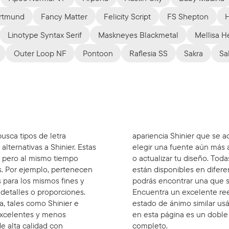
rtmund
Fancy Matter
Felicity Script
FS Shepton
Linotype Syntax Serif
Maskneyes Blackmetal
Mellisa H
Outer Loop NF
Pontoon
Raflesia SS
Sakra
Sa
usca tipos de letra
apariencia Shinier que se 
 alternativas a Shinier. Estas
elegir una fuente aún más 
s, pero al mismo tiempo
o actualizar tu diseño. Tod
s. Por ejemplo, pertenecen
están disponibles en difere
 para los mismos fines y
podrás encontrar una que s
n detalles o proporciones.
Encuentra un excelente ree
, tales como Shinier e
estado de ánimo similar us
 excelentes y menos
en esta página es un doble 
de alta calidad con
completo.