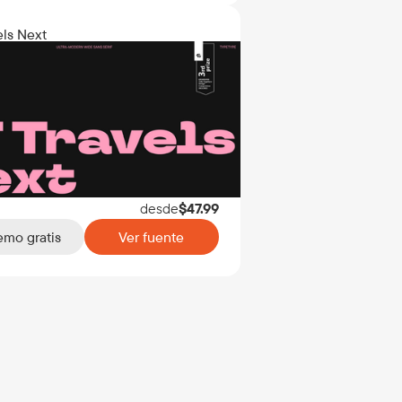
els Next
desde
$
47.99
mo gratis
Ver fuente