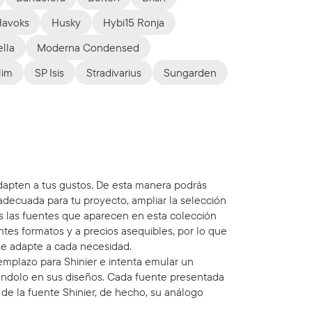
Havoks
Husky
Hybi15 Ronja
ella
Moderna Condensed
lim
SP Isis
Stradivarius
Sungarden
adapten a tus gustos. De esta manera podrás
adecuada para tu proyecto, ampliar la selección
as las fuentes que aparecen en esta colección
ntes formatos y a precios asequibles, por lo que
e adapte a cada necesidad.
mplazo para Shinier e intenta emular un
ándolo en sus diseños. Cada fuente presentada
de la fuente Shinier, de hecho, su análogo