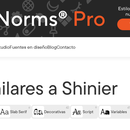
tudio
Fuentes en diseño
Blog
Contacto
lares a Shinier
6
42
9
4
Slab Serif
Decorativas
Script
Variables