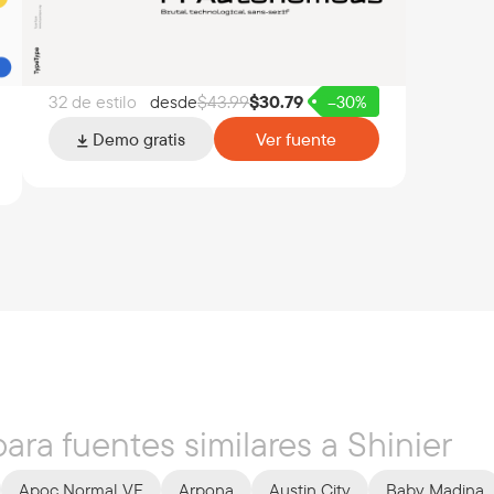
32 de estilo
desde
$
43.99
$
30.79
–30%
Demo gratis
Ver fuente
ara fuentes similares a Shinier
Apoc Normal VF
Arpona
Austin City
Baby Madina