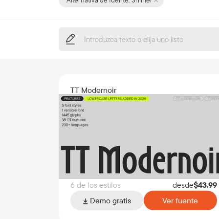
Alternativa de fuente:
Shinier
TT Modernoir
6 de los estilos
desde
$
43.99
Demo gratis
Ver fuente