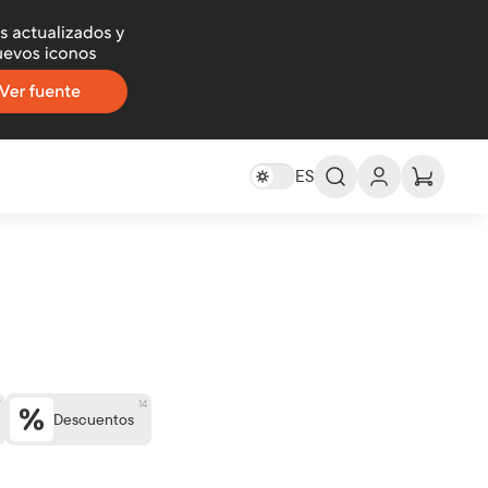
ES
ES -
Español
EN -
English
DE -
Deutsch
FR -
Français
العربية
AR -
7
14
Descuentos