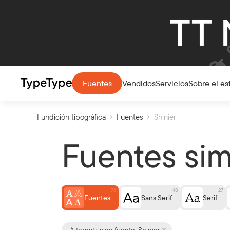
Vendidos
Servicios
Sobre el es
Fuentes
Fundición tipográfica
Fuentes
Shinier
Fuentes simi
76
48
27
Fuentes
Sans Serif
Serif