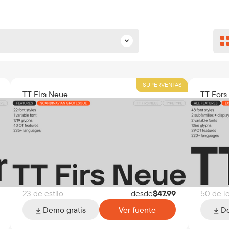
SUPERVENTAS
TT Firs Neue
TT Fors
23 de estilo
desde
$
47.99
50 de lo
Demo gratis
Ver fuente
De