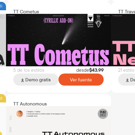
AD
TT Cometus
TT Trav
5 de los estilos
desde
$
43.99
21 estilo
Demo gratis
Ver fuente
De
AS
TT Autonomous