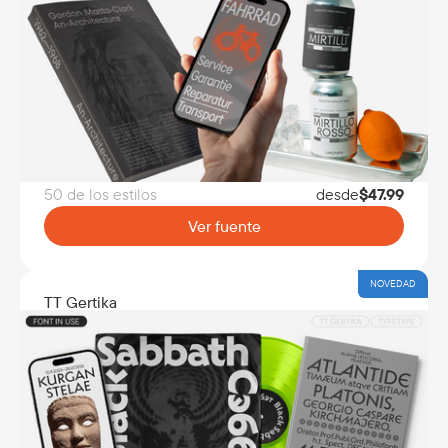
50 de los estilos
desde
$
47.99
Ver fuente
NOVEDAD
TT Gertika