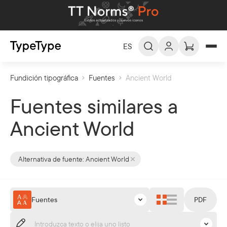
ES
Fundición tipográfica
Fuentes
Ancient World
ES -
Español
EN -
English
Fuentes similares a
DE -
Deutsch
Ancient World
FR -
Français
العربية
AR -
Alternativa de fuente:
Ancient World
Fuentes
PDF