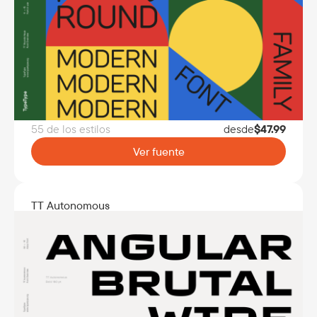
55 de los estilos
desde
$
47.99
Ver fuente
TT Autonomous