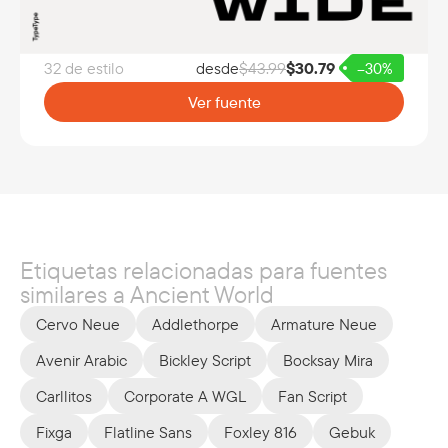
32 de estilo
desde
$
43.99
$
30.79
–30%
Ver fuente
Etiquetas relacionadas para fuentes
similares a Ancient World
Cervo Neue
Addlethorpe
Armature Neue
Avenir Arabic
Bickley Script
Bocksay Mira
Carllitos
Corporate A WGL
Fan Script
Fixga
Flatline Sans
Foxley 816
Gebuk