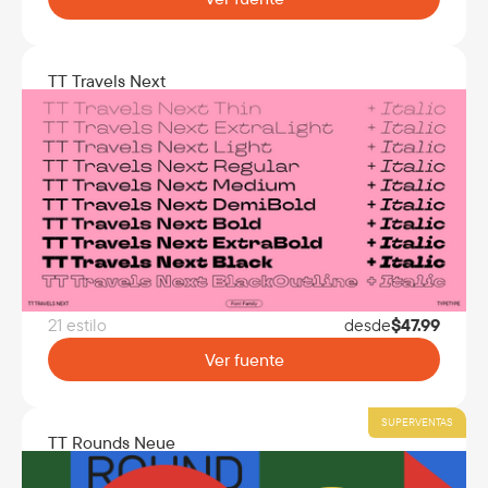
TT Travels Next
21 estilo
desde
$
47.99
Ver fuente
SUPERVENTAS
TT Rounds Neue