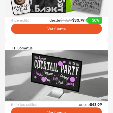
4 de estilo
desde
$
43.99
$
30.79
–30%
Ver fuente
TT Cometus
5 de los estilos
desde
$
43.99
Ver fuente