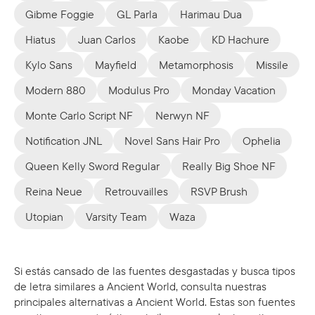
Gibme Foggie
GL Parla
Harimau Dua
Hiatus
Juan Carlos
Kaobe
KD Hachure
Kylo Sans
Mayfield
Metamorphosis
Missile
Modern 880
Modulus Pro
Monday Vacation
Monte Carlo Script NF
Nerwyn NF
Notification JNL
Novel Sans Hair Pro
Ophelia
Queen Kelly Sword Regular
Really Big Shoe NF
Reina Neue
Retrouvailles
RSVP Brush
Utopian
Varsity Team
Waza
Si estás cansado de las fuentes desgastadas y busca tipos
de letra similares a Ancient World, consulta nuestras
principales alternativas a Ancient World. Estas son fuentes