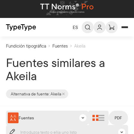
ES
Fundición tipográfica
Fuentes
Akeila
ES -
Español
EN -
English
Fuentes similares a
DE -
Deutsch
Akeila
FR -
Français
العربية
AR -
Alternativa de fuente:
Akeila
Fuentes
PDF