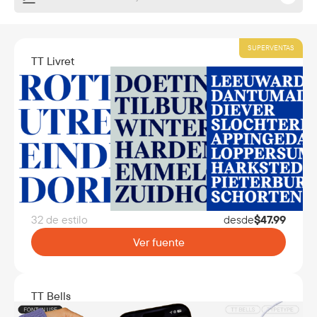
SUPERVENTAS
TT Livret
32 de estilo
desde
$
47.99
Ver fuente
TT Bells