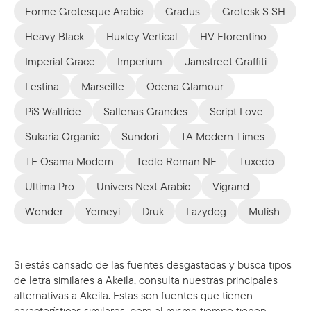
Forme Grotesque Arabic
Gradus
Grotesk S SH
Heavy Black
Huxley Vertical
HV Florentino
Imperial Grace
Imperium
Jamstreet Graffiti
Lestina
Marseille
Odena Glamour
PiS Wallride
Sallenas Grandes
Script Love
Sukaria Organic
Sundori
TA Modern Times
TE Osama Modern
Tedlo Roman NF
Tuxedo
Ultima Pro
Univers Next Arabic
Vigrand
Wonder
Yemeyi
Druk
Lazydog
Mulish
Si estás cansado de las fuentes desgastadas y busca tipos
de letra similares a Akeila, consulta nuestras principales
alternativas a Akeila. Estas son fuentes que tienen
características similares, pero al mismo tiempo tienen