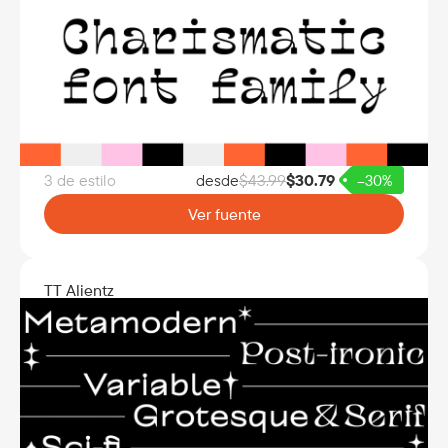
3 de estilo
desde
$
43.99
$
30.79
–30%
Ver fuente
TT Alientz