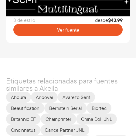
3 de estilo
desde
$
43.99
Ver fuente
Etiquetas relacionadas para fuentes
similares a Akeila
Ahoura
Andovai
Avarezo Serif
Beautification
Bernstein Serial
Biortec
Britannic EF
Chainprinter
China Doll JNL
Cincinnatus
Dance Partner JNL