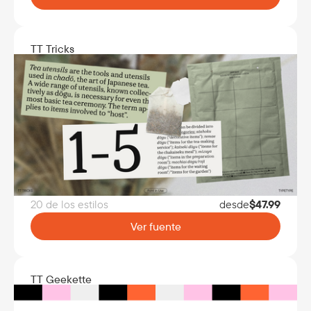
TT Tricks
20 de los estilos
desde
$
47.99
Ver fuente
TT Geekette