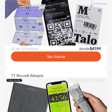
14 de los estilos
desde
$
47.99
Ver fuente
TT Ricordi Allegria