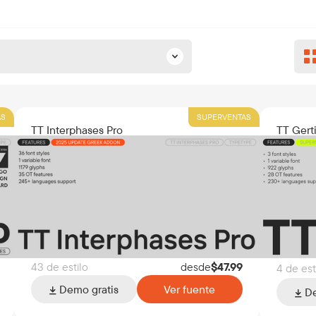
AS
SUPERVENTAS
TT Interphases Pro
TT Gert
43 de estilo
desde
$
47.99
4 de est
Demo gratis
Ver fuente
De