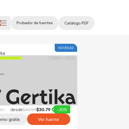
Probador de fuentes
Catálogo PDF
NOVEDAD
ika
ilo
desde
$
43.99
$
30.79
–30%
mo gratis
Ver fuente