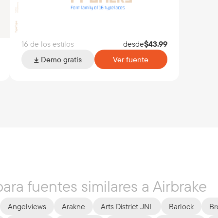
16 de los estilos
desde
$
43.99
Demo gratis
Ver fuente
ara fuentes similares a Airbrake
Angelviews
Arakne
Arts District JNL
Barlock
Br