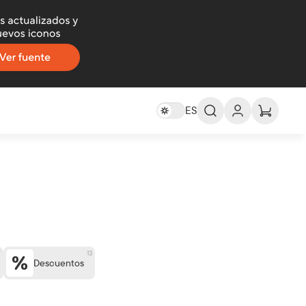
ES
ES -
Español
EN -
English
DE -
Deutsch
FR -
Français
العربية
AR -
7
13
Descuentos