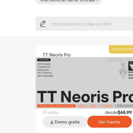
Alternativa de fuente:
Airbrake
SUPERVENT
TT Neoris Pro
21 estilo
desde
$
65.99
Demo gratis
Ver fuente