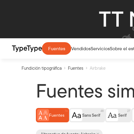
Vendidos
Servicios
Sobre el es
Fuentes
Fundición tipográfica
Fuentes
Airbrake
Fuentes sim
76
48
27
Fuentes
Sans Serif
Serif