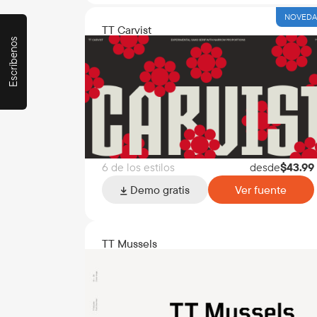
NOVED
TT Carvist
Escríbenos
6 de los estilos
desde
$
43.99
Demo gratis
Ver fuente
TT Mussels