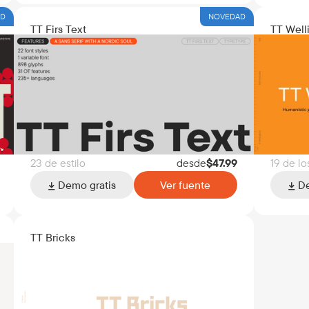
AD
NOVEDAD
TT Firs Text
TT Well
23 de estilo
desde
$
47.99
19 de lo
Demo gratis
Ver fuente
De
TT Bricks