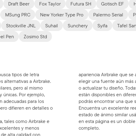
Draft Beer
Fox Taylor
Futura SH
Gotisch EF
H
MSung PRC
New Yorker Type Pro
Palermo Serial
P
Stockville JNL
Suhail
Sunchery
Syifa
Tafel Sa
el Pen
Zosimo Std
usca tipos de letra
apariencia Airbrake que se
s alternativas a Airbrake.
elegir una fuente aún más 
ilares, pero al mismo
o actualizar tu diseño. Tod
y únicas. Por ejemplo,
están disponibles en difere
on adecuadas para los
podrás encontrar una que s
pero difieren en detalles o
Encuentra un excelente ree
estado de ánimo similar us
, tales como Airbrake e
en esta página es un doble
 excelentes y menos
completo.
 de alta calidad con