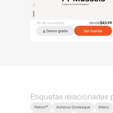
36 de los estilos
desde
$
43.99
Demo gratis
Ver fuente
Etiquetas relacionadas p
Patron™
Acherus Grotesque
Altero