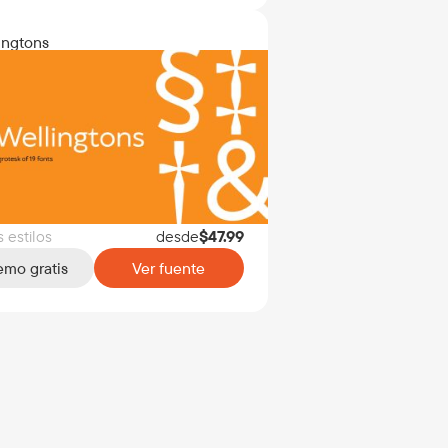
ingtons
s estilos
desde
$
47.99
mo gratis
Ver fuente