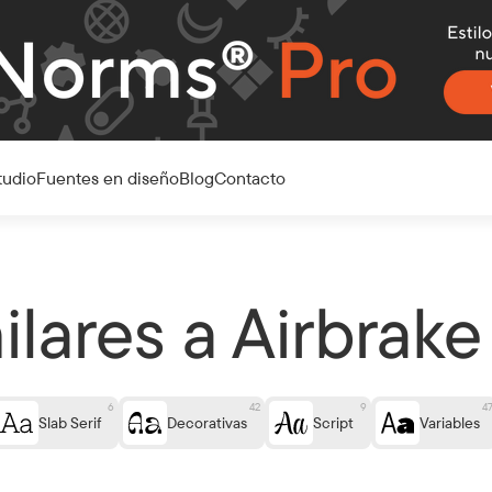
tudio
Fuentes en diseño
Blog
Contacto
ilares a Airbrake
6
42
9
4
Slab Serif
Decorativas
Script
Variables