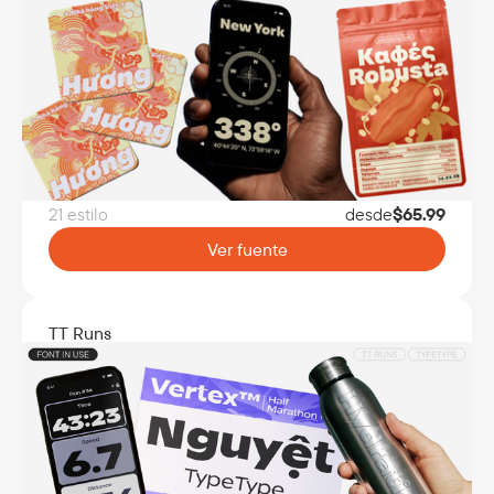
21 estilo
desde
$
65.99
Ver fuente
TT Runs