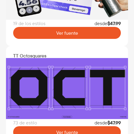
19 de los estilos
desde
$
47.99
Ver fuente
TT Octosquares
73 de estilo
desde
$
47.99
Ver fuente