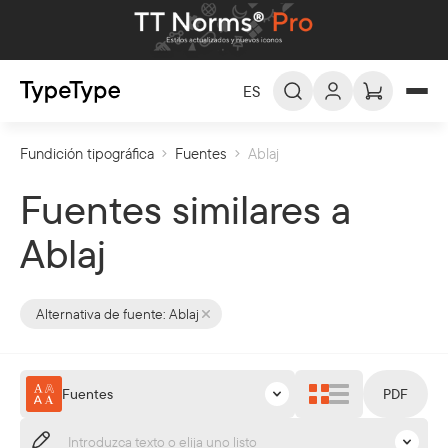
ES
Fundición tipográfica
Fuentes
Ablaj
ES -
Español
EN -
English
Fuentes similares a
DE -
Deutsch
Ablaj
FR -
Français
العربية
AR -
Alternativa de fuente:
Ablaj
Fuentes
PDF