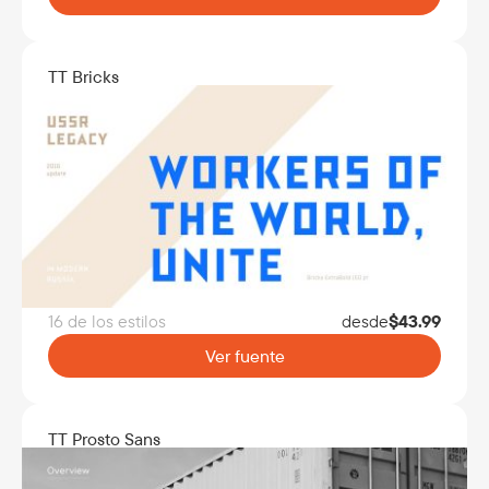
TT Bricks
16 de los estilos
desde
$
43.99
Ver fuente
TT Prosto Sans