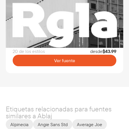
20 de los estilos
desde
$
43.99
Ver fuente
Etiquetas relacionadas para fuentes
similares a Ablaj
Alpinecia
Angie Sans Std
Average Joe