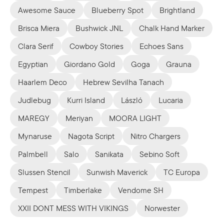
Awesome Sauce
Blueberry Spot
Brightland
Brisca Miera
Bushwick JNL
Chalk Hand Marker
Clara Serif
Cowboy Stories
Echoes Sans
Egyptian
Giordano Gold
Goga
Grauna
Haarlem Deco
Hebrew Sevilha Tanach
Judlebug
Kurri Island
László
Lucaria
MAREGY
Meriyan
MOORA LIGHT
Mynaruse
Nagota Script
Nitro Chargers
Palmbell
Salo
Sanikata
Sebino Soft
Slussen Stencil
Sunwish Maverick
TC Europa
Tempest
Timberlake
Vendome SH
XXII DONT MESS WITH VIKINGS
Norwester