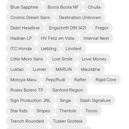
Blue Sapphire
Boola Boola NF
Chuila
Cosmic Dream Sans
Destination Unknown
Didot Headline
Engschrift DIN 1421
Fragor
Hadrian LP
HV Feliz en Vista
Interval Next
ITC Honda
Liebling
Linotext
Little Micro Sans
Lost Smile
Love Money
Luktao
Lumier
MARLIN
Maulidine
Motoya Maru
Pepi/Rudi
Rafter
Rigid Core
Roses Bolero TP
Sanford Region
Sign Production JNL
Singa
Slash Signature
Star Kids
Stripes
Thertole
Tocco
Trench Rounded
Tusker Grotesk