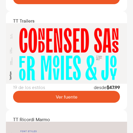
TT Trailers
19 de los estilos
desde
$
47.99
Ver fuente
TT Ricordi Marmo