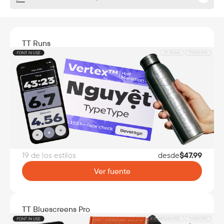
TT Runs
19 de los estilos
desde
$
47.99
Ver fuente
TT Bluescreens Pro