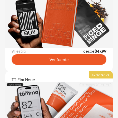
91 estilo
desde
$
47.99
Ver fuente
SUPERVENTAS
TT Firs Neue