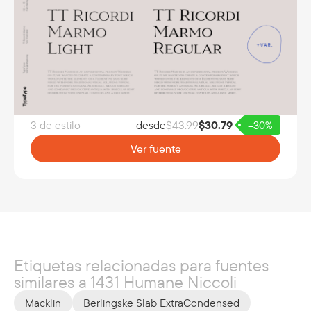
3 de estilo
desde
$
43.99
$
30.79
–30%
Ver fuente
Etiquetas relacionadas para fuentes
similares a 1431 Humane Niccoli
Macklin
Berlingske Slab ExtraCondensed