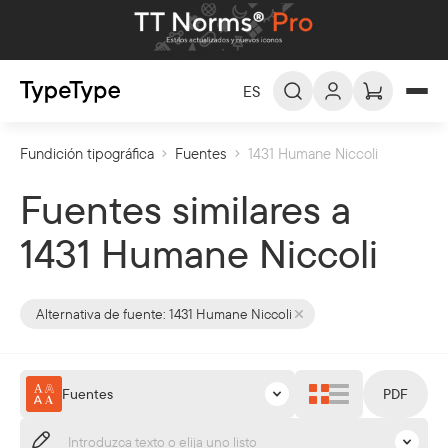
ES
Fundición tipográfica
Fuentes
1431 Humane Niccoli
ES -
Español
EN -
English
Fuentes similares a
DE -
Deutsch
1431 Humane Niccoli
FR -
Français
العربية
AR -
Alternativa de fuente:
1431 Humane Niccoli
Fuentes
PDF