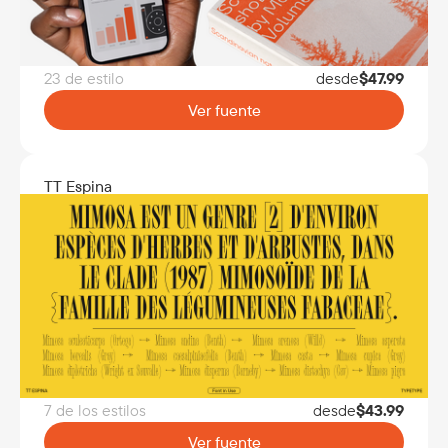
23 de estilo
desde
$
47.99
Ver fuente
TT Espina
7 de los estilos
desde
$
43.99
Ver fuente